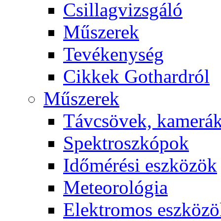
Csil­lag­vizs­gá­ló
Mű­sze­rek
Te­vé­keny­ség
Cik­kek Got­hard­ról
Mű­sze­rek
Táv­csö­vek, ka­me­rá
Spekt­rosz­kó­pok
Idő­mé­ré­si esz­kö­zök
Me­te­o­ro­ló­gia
Elekt­ro­mos esz­kö­z