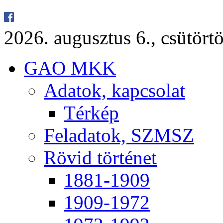
2026. au­gusz­tus 6., csü­tör­tö
GAO MKK
Ada­tok, kap­cso­lat
Tér­kép
Fel­ada­tok, SZMSZ
Rö­vid tör­té­net
1881-1909
1909-1972