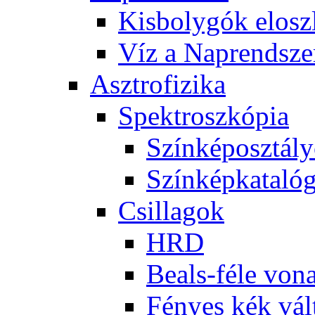
Kis­boly­gók el­osz­
Víz a Nap­rend­sze
Aszt­ro­fi­zi­ka
Spekt­rosz­kó­pia
Szín­kép­osz­tá­l
Szín­kép­ka­ta­ló­
Csil­la­gok
HRD
Be­als-fé­le vo­na
Fé­nyes kék vál­