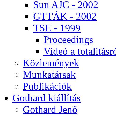
Sun AJC - 2002
GT­TÁK - 2002
TSE - 1999
Pro­ce­e­dings
Vi­deó a to­ta­li­tás­r
Köz­le­mé­nyek
Mun­ka­tár­sak
Pub­li­ká­ci­ók
Got­hard ki­ál­lí­tás
Got­hard Je­nő