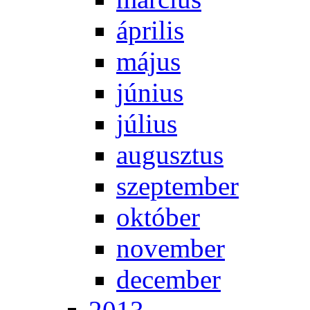
áp­ri­lis
má­jus
jú­ni­us
jú­li­us
au­gusz­tus
szep­tem­ber
ok­tó­ber
no­vem­ber
de­cem­ber