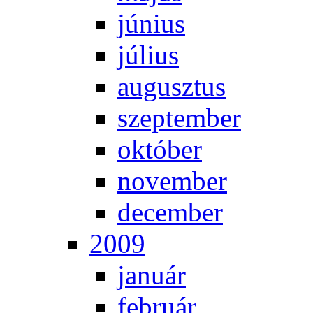
jú­ni­us
jú­li­us
au­gusz­tus
szep­tem­ber
ok­tó­ber
no­vem­ber
de­cem­ber
2009
ja­nu­ár
feb­ru­ár