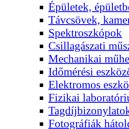
Épü­le­tek, épü­let­b
Táv­csö­vek, ka­me­
Spekt­rosz­kó­pok
Csil­la­gá­sza­ti mű­
Me­cha­ni­kai mű­h
Idő­mé­ré­si esz­kö­
Elekt­ro­mos esz­kö
Fi­zi­kai la­bo­ra­tó­r
Tag­díj­bi­zony­la­to
Fo­tog­rá­fi­ák hát­ol­