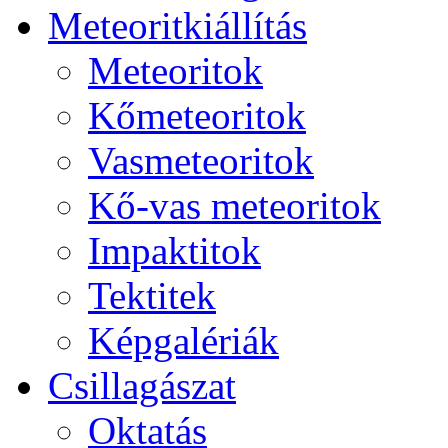
Me­te­o­rit­ki­ál­lí­tás
Me­te­o­ri­tok
Kő­me­te­o­ri­tok
Vas­me­te­o­ri­tok
Kő-vas me­te­o­ri­tok
Imp­ak­ti­tok
Tek­ti­tek
Kép­ga­lé­ri­ák
Csil­la­gá­szat
Ok­ta­tás