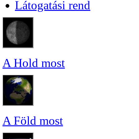
Lá­to­ga­tá­si rend
A Hold most
A Föld most