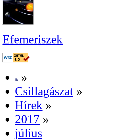
Efe­me­ri­szek
»
Csil­la­gá­szat
»
Hí­rek
»
2017
»
jú­li­us