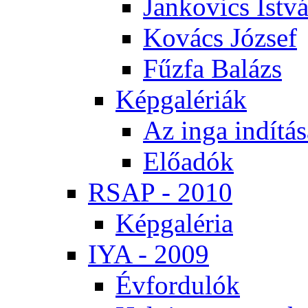
Jan­ko­vics Ist­v
Ko­vács Jó­zsef
Fűz­fa Ba­lázs
Kép­ga­lé­ri­ák
Az in­ga in­dí­tá­
Elő­adók
RSAP - 2010
Kép­ga­lé­ria
IYA - 2009
Év­for­du­lók