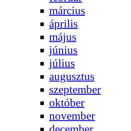
már­ci­us
áp­ri­lis
má­jus
jú­ni­us
jú­li­us
au­gusz­tus
szep­tem­ber
ok­tó­ber
no­vem­ber
de­cem­ber