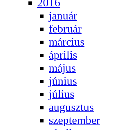
2016
ja­nu­ár
feb­ru­ár
már­ci­us
áp­ri­lis
má­jus
jú­ni­us
jú­li­us
au­gusz­tus
szep­tem­ber