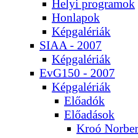
He­lyi prog­ra­mok
Hon­la­pok
Kép­ga­lé­ri­ák
SI­AA - 2007
Kép­ga­lé­ri­ák
EvG150 - 2007
Kép­ga­lé­ri­ák
Elő­adók
Elő­adá­sok
Kroó Nor­ber