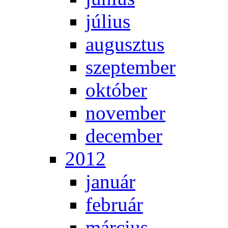
jú­li­us
au­gusz­tus
szep­tem­ber
ok­tó­ber
no­vem­ber
de­cem­ber
2012
ja­nu­ár
feb­ru­ár
már­ci­us