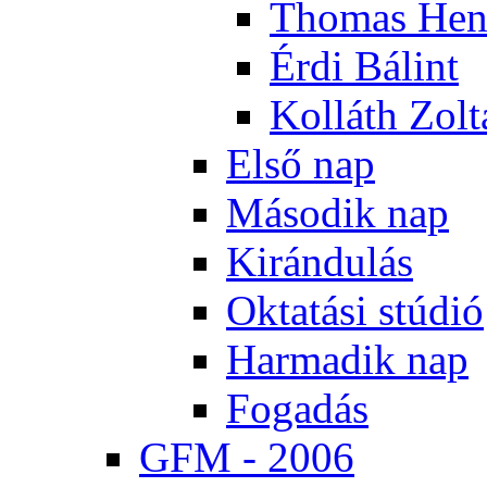
Tho­mas Hen
Ér­di Bá­lint
Kol­láth Zol­
El­ső nap
Má­so­dik nap
Ki­rán­du­lás
Ok­ta­tá­si stú­dió
Har­ma­dik nap
Fo­ga­dás
GFM - 2006