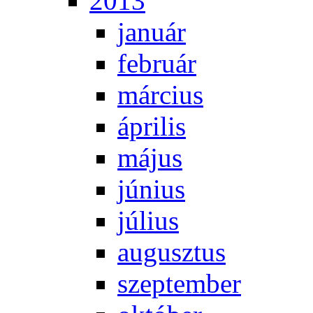
2013
ja­nu­ár
feb­ru­ár
már­ci­us
áp­ri­lis
má­jus
jú­ni­us
jú­li­us
au­gusz­tus
szep­tem­ber