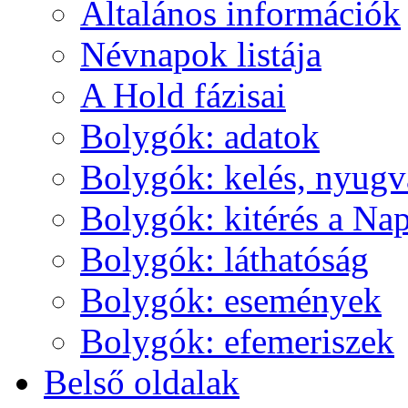
Ál­ta­lá­nos in­for­má­ci­ók
Név­na­pok lis­tá­ja
A Hold fá­zi­sai
Boly­gók: ada­tok
Boly­gók: ke­lés, nyug­v
Boly­gók: ki­té­rés a Nap
Boly­gók: lát­ha­tó­ság
Boly­gók: ese­mé­nyek
Boly­gók: efe­me­ri­szek
Bel­ső ol­da­lak