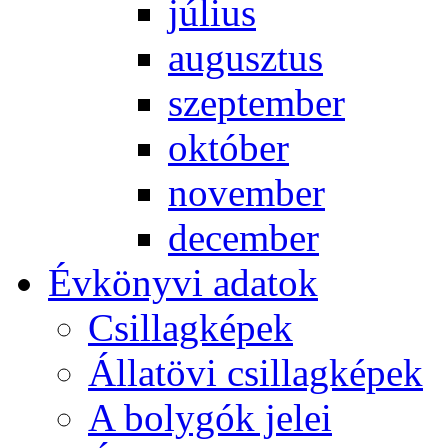
jú­li­us
au­gusz­tus
szep­tem­ber
ok­tó­ber
no­vem­ber
de­cem­ber
Év­köny­vi ada­tok
Csil­lag­ké­pek
Ál­lat­övi csil­lag­ké­pek
A boly­gók je­lei