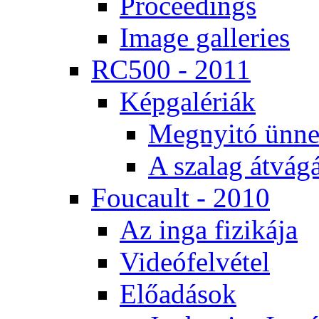
Pro­ce­e­dings
Image gal­le­ri­es
RC500 - 2011
Kép­ga­lé­ri­ák
Meg­nyi­tó ün­ne
A sza­lag át­vá­gá
Fo­u­ca­ult - 2010
Az in­ga fi­zi­ká­ja
Vi­de­ó­fel­vé­tel
Elő­adá­sok