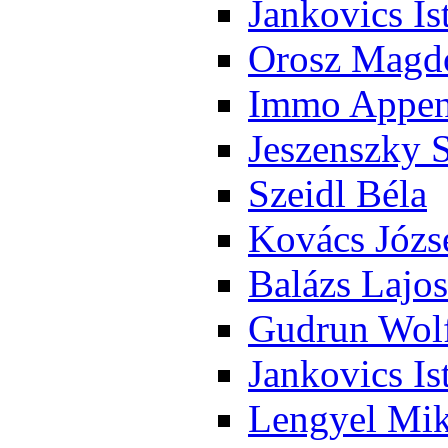
Jan­ko­vics Is
Orosz Mag­do
Im­mo Ap­pen­
Je­szensz­ky 
Szeidl Bé­la
Ko­vács Jó­zs
Ba­lázs La­jos
Gud­run Wolf
Jan­ko­vics Is
Len­gyel Mik