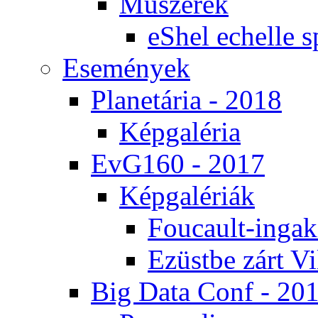
Mű­sze­rek
eS­hel echel­le s
Ese­mé­nyek
Pla­ne­tá­ria - 2018
Kép­ga­lé­ria
EvG160 - 2017
Kép­ga­lé­ri­ák
Fo­u­ca­ult-in­ga­kí
Ezüst­be zárt Vi
Big Da­ta Conf - 20