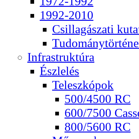
1972-1992
1992-2010
Csil­la­gá­sza­ti ku­ta
Tu­do­mány­tör­té­ne
Inf­ra­struk­tú­ra
Ész­le­lés
Te­lesz­kó­pok
500/4500 RC
600/7500 Cas­se
800/5600 RC