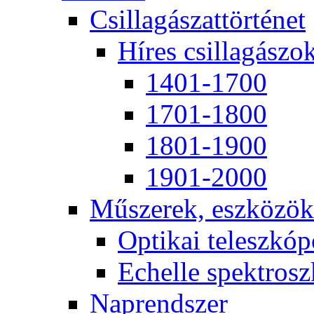
Csil­la­gá­szat­tör­té­net
Hí­res csil­la­gá­szo
1401-1700
1701-1800
1801-1900
1901-2000
Mű­sze­rek, esz­kö­zök
Op­ti­kai te­lesz­kó­
Echel­le spekt­rosz­
Nap­rend­szer