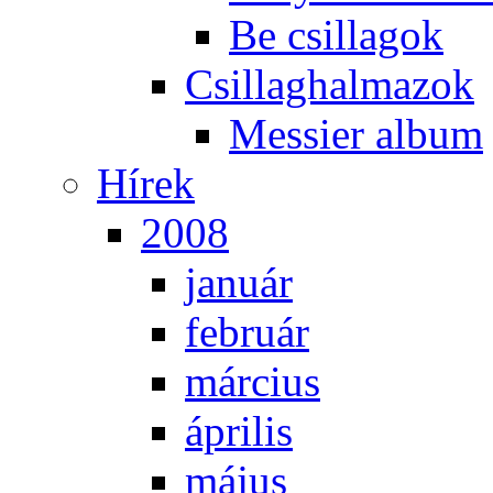
Be csil­la­gok
Csil­lag­hal­ma­zok
Mes­si­er al­bum
Hí­rek
2008
ja­nu­ár
feb­ru­ár
már­ci­us
áp­ri­lis
má­jus