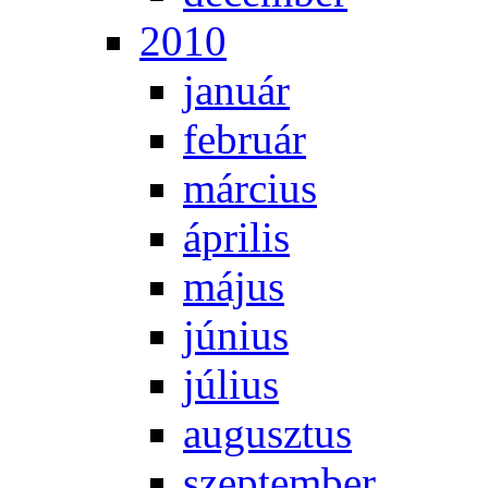
2010
ja­nu­ár
feb­ru­ár
már­ci­us
áp­ri­lis
má­jus
jú­ni­us
jú­li­us
au­gusz­tus
szep­tem­ber