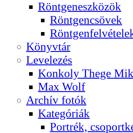
Rönt­gen­esz­kö­zök
Rönt­gen­csö­vek
Rönt­gen­fel­vé­te­le
Könyv­tár
Le­ve­le­zés
Kon­koly The­ge Mik­
Max Wolf
Ar­chív fo­tók
Ka­te­gó­ri­ák
Port­rék, cso­port­k