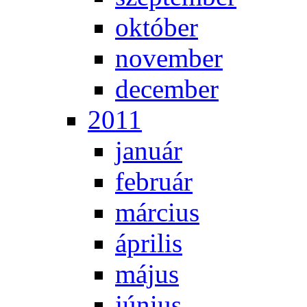
ok­tó­ber
no­vem­ber
de­cem­ber
2011
ja­nu­ár
feb­ru­ár
már­ci­us
áp­ri­lis
má­jus
jú­ni­us