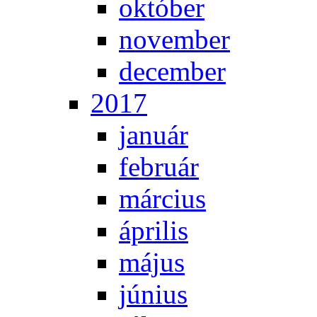
ok­tó­ber
no­vem­ber
de­cem­ber
2017
ja­nu­ár
feb­ru­ár
már­ci­us
áp­ri­lis
má­jus
jú­ni­us