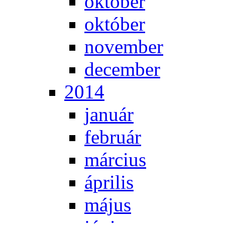
ok­tó­ber
ok­tó­ber
no­vem­ber
de­cem­ber
2014
ja­nu­ár
feb­ru­ár
már­ci­us
áp­ri­lis
má­jus