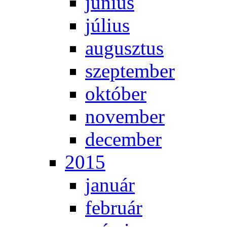
jú­ni­us
jú­li­us
au­gusz­tus
szep­tem­ber
ok­tó­ber
no­vem­ber
de­cem­ber
2015
ja­nu­ár
feb­ru­ár