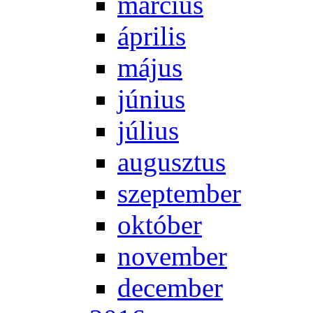
már­ci­us
áp­ri­lis
má­jus
jú­ni­us
jú­li­us
au­gusz­tus
szep­tem­ber
ok­tó­ber
no­vem­ber
de­cem­ber