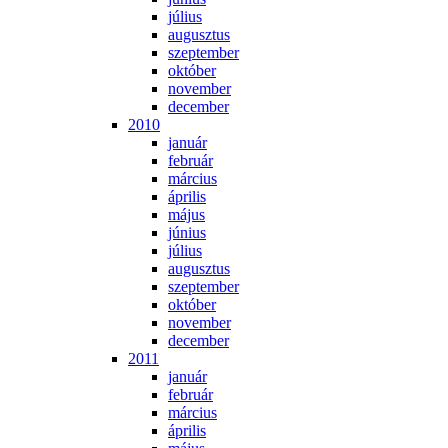
jú­li­us
au­gusz­tus
szep­tem­ber
ok­tó­ber
no­vem­ber
de­cem­ber
2010
ja­nu­ár
feb­ru­ár
már­ci­us
áp­ri­lis
má­jus
jú­ni­us
jú­li­us
au­gusz­tus
szep­tem­ber
ok­tó­ber
no­vem­ber
de­cem­ber
2011
ja­nu­ár
feb­ru­ár
már­ci­us
áp­ri­lis