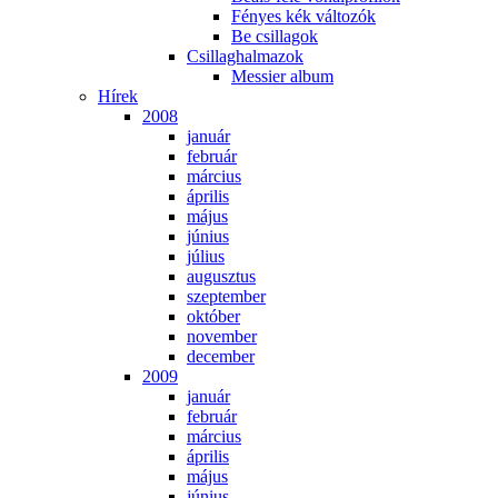
Fé­nyes kék vál­to­zók
Be csil­la­gok
Csil­lag­hal­ma­zok
Mes­si­er al­bum
Hí­rek
2008
ja­nu­ár
feb­ru­ár
már­ci­us
áp­ri­lis
má­jus
jú­ni­us
jú­li­us
au­gusz­tus
szep­tem­ber
ok­tó­ber
no­vem­ber
de­cem­ber
2009
ja­nu­ár
feb­ru­ár
már­ci­us
áp­ri­lis
má­jus
jú­ni­us