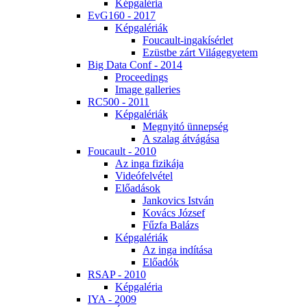
Kép­ga­lé­ria
EvG160 - 2017
Kép­ga­lé­ri­ák
Fo­u­ca­ult-in­ga­kí­sér­let
Ezüst­be zárt Vi­lág­egye­tem
Big Da­ta Conf - 2014
Pro­ce­e­dings
Image gal­le­ri­es
RC500 - 2011
Kép­ga­lé­ri­ák
Meg­nyi­tó ün­nep­ség
A sza­lag át­vá­gá­sa
Fo­u­ca­ult - 2010
Az in­ga fi­zi­ká­ja
Vi­de­ó­fel­vé­tel
Elő­adá­sok
Jan­ko­vics Ist­ván
Ko­vács Jó­zsef
Fűz­fa Ba­lázs
Kép­ga­lé­ri­ák
Az in­ga in­dí­tá­sa
Elő­adók
RSAP - 2010
Kép­ga­lé­ria
IYA - 2009