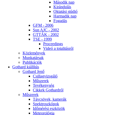
Má­so­dik nap
Ki­rán­du­lás
Ok­ta­tá­si stú­dió
Har­ma­dik nap
Fo­ga­dás
GFM - 2006
Sun AJC - 2002
GT­TÁK - 2002
TSE - 1999
Pro­ce­e­dings
Vi­deó a to­ta­li­tás­ról
Köz­le­mé­nyek
Mun­ka­tár­sak
Pub­li­ká­ci­ók
Got­hard ki­ál­lí­tás
Got­hard Je­nő
Csil­lag­vizs­gá­ló
Mű­sze­rek
Te­vé­keny­ség
Cik­kek Got­hard­ról
Mű­sze­rek
Táv­csö­vek, ka­me­rák
Spekt­rosz­kó­pok
Idő­mé­ré­si esz­kö­zök
Me­te­o­ro­ló­gia