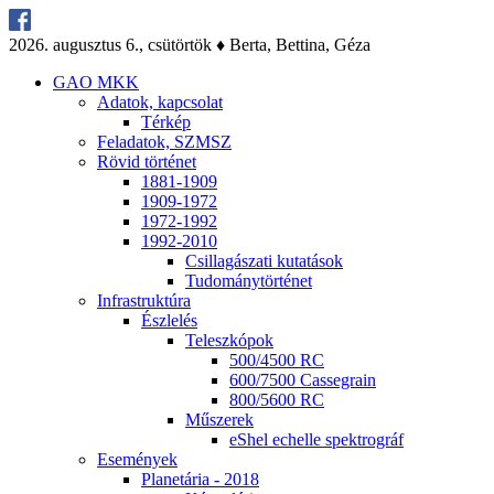
2026. au­gusz­tus 6., csü­tör­tök ♦ Ber­ta, Bet­ti­na, Gé­za
GAO MKK
Ada­tok, kap­cso­lat
Tér­kép
Fel­ada­tok, SZMSZ
Rö­vid tör­té­net
1881-1909
1909-1972
1972-1992
1992-2010
Csil­la­gá­sza­ti ku­ta­tá­sok
Tu­do­mány­tör­té­net
Inf­ra­struk­tú­ra
Ész­le­lés
Te­lesz­kó­pok
500/4500 RC
600/7500 Cas­seg­ra­in
800/5600 RC
Mű­sze­rek
eS­hel echel­le spekt­ro­gráf
Ese­mé­nyek
Pla­ne­tá­ria - 2018