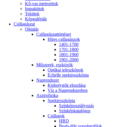
Kő-vas me­te­o­ri­tok
Imp­ak­ti­tok
Tek­ti­tek
Kép­ga­lé­ri­ák
Csil­la­gá­szat
Ok­ta­tás
Csil­la­gá­szat­tör­té­net
Hí­res csil­la­gá­szok
1401-1700
1701-1800
1801-1900
1901-2000
Mű­sze­rek, esz­kö­zök
Op­ti­kai te­lesz­kó­pok
Echel­le spekt­rosz­kó­pia
Nap­rend­szer
Kis­boly­gók el­osz­lá­sa
Víz a Nap­rend­szer­ben
Aszt­ro­fi­zi­ka
Spekt­rosz­kó­pia
Szín­kép­osz­tá­lyo­zás
Szín­kép­ka­ta­ló­gus
Csil­la­gok
HRD
Be­als-fé­le vo­nal­pro­fi­lok