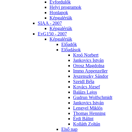
Év­for­du­lók
He­lyi prog­ra­mok
Hon­la­pok
Kép­ga­lé­ri­ák
SI­AA - 2007
Kép­ga­lé­ri­ák
EvG150 - 2007
Kép­ga­lé­ri­ák
Elő­adók
Elő­adá­sok
Kroó Nor­bert
Jan­ko­vics Ist­ván
Orosz Mag­dol­na
Im­mo Ap­pen­zel­ler
Je­szensz­ky Sán­dor
Szeidl Bé­la
Ko­vács Jó­zsef
Ba­lázs La­jos
Gud­run Wolfsch­midt
Jan­ko­vics Ist­ván
Len­gyel Mik­lós
Tho­mas Hen­ning
Ér­di Bá­lint
Kol­láth Zol­tán
El­ső nap