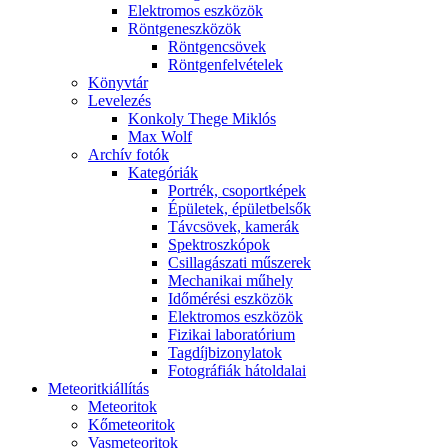
Elekt­ro­mos esz­kö­zök
Rönt­gen­esz­kö­zök
Rönt­gen­csö­vek
Rönt­gen­fel­vé­te­lek
Könyv­tár
Le­ve­le­zés
Kon­koly The­ge Mik­lós
Max Wolf
Ar­chív fo­tók
Ka­te­gó­ri­ák
Port­rék, cso­port­ké­pek
Épü­le­tek, épü­let­bel­sők
Táv­csö­vek, ka­me­rák
Spekt­rosz­kó­pok
Csil­la­gá­sza­ti mű­sze­rek
Me­cha­ni­kai mű­hely
Idő­mé­ré­si esz­kö­zök
Elekt­ro­mos esz­kö­zök
Fi­zi­kai la­bo­ra­tó­ri­um
Tag­díj­bi­zony­la­tok
Fo­tog­rá­fi­ák hát­ol­da­lai
Me­te­o­rit­ki­ál­lí­tás
Me­te­o­ri­tok
Kő­me­te­o­ri­tok
Vas­me­te­o­ri­tok